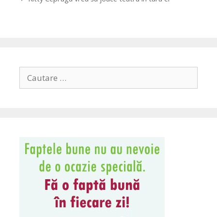
Search
for: