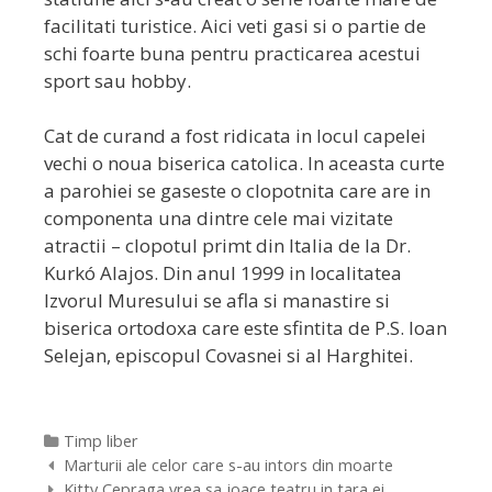
facilitati turistice. Aici veti gasi si o partie de
schi foarte buna pentru practicarea acestui
sport sau hobby.
Cat de curand a fost ridicata in locul capelei
vechi o noua biserica catolica. In aceasta curte
a parohiei se gaseste o clopotnita care are in
componenta una dintre cele mai vizitate
atractii – clopotul primt din Italia de la Dr.
Kurkó Alajos. Din anul 1999 in localitatea
Izvorul Muresului se afla si manastire si
biserica ortodoxa care este sfintita de P.S. Ioan
Selejan, episcopul Covasnei si al Harghitei.
Categorii
Timp liber
Navigare
Marturii ale celor care s-au intors din moarte
postare
Kitty Cepraga vrea sa joace teatru in tara ei