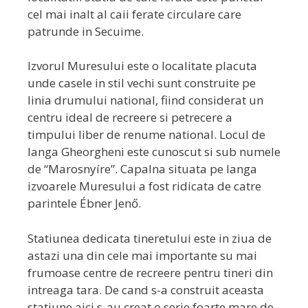
cel mai inalt al caii ferate circulare care
patrunde in Secuime.
Izvorul Muresului este o localitate placuta
unde casele in stil vechi sunt construite pe
linia drumului national, fiind considerat un
centru ideal de recreere si petrecere a
timpului liber de renume national. Locul de
langa Gheorgheni este cunoscut si sub numele
de “Marosnyíre”. Capalna situata pe langa
izvoarele Muresului a fost ridicata de catre
parintele Ébner Jenő.
Statiunea dedicata tineretului este in ziua de
astazi una din cele mai importante su mai
frumoase centre de recreere pentru tineri din
intreaga tara. De cand s-a construit aceasta
statiune aici s-au creat o serie foarte mare de