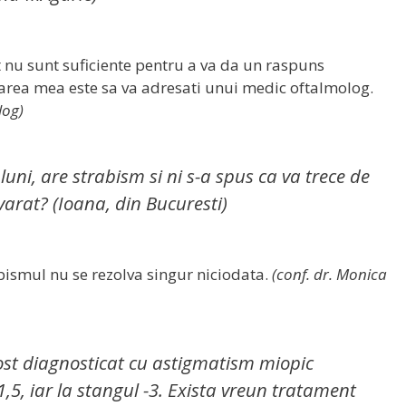
at nu sunt suficiente pentru a va da un raspuns
rea mea este sa va adresati unui medic oftalmolog.
log)
uni, are strabism si ni s-a spus ca va trece de
varat? (Ioana, din Bucuresti)
bismul nu se rezolva singur niciodata.
(conf. dr. Monica
fost diagnosticat cu astigmatism miopic
1,5, iar la stangul -3. Exista vreun tratament