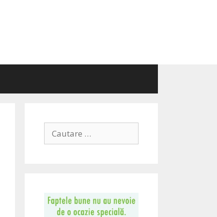
Search
for: