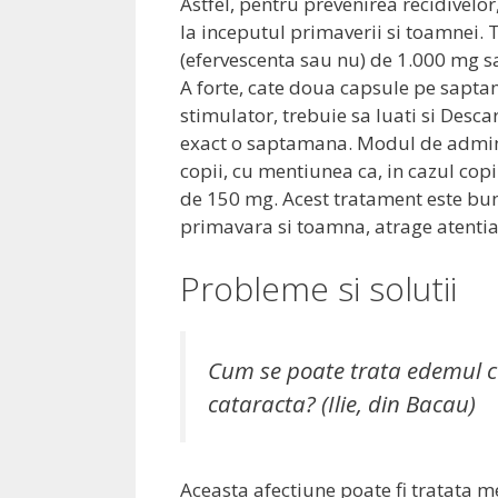
Astfel, pentru prevenirea recidivelor
la inceputul primaverii si toamnei. T
(efervescenta sau nu) de 1.000 mg s
A forte, cate doua capsule pe sapta
stimulator, trebuie sa luati si Descar
exact o saptamana. Modul de adminis
copii, cu mentiunea ca, in cazul copii
de 150 mg. Acest tratament este bun 
primavara si toamna, atrage atentia
Probleme si solutii
Cum se poate trata edemul c
cataracta? (Ilie, din Bacau)
Aceasta afectiune poate fi tratata m