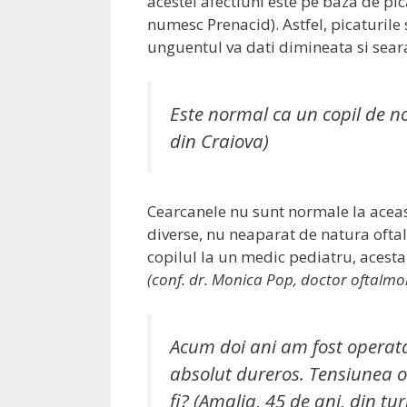
acestei afectiuni este pe baza de pi
numesc Prenacid). Astfel, picaturile s
unguentul va dati dimineata si sear
Este normal ca un copil de no
din Craiova)
Cearcanele nu sunt normale la aceas
diverse, nu neaparat de natura oftal
copilul la un medic pediatru, acesta
(conf. dr. Monica Pop, doctor oftalmo
Acum doi ani am fost operat
absolut dureros. Tensiunea oc
fi? (Amalia, 45 de ani, din t