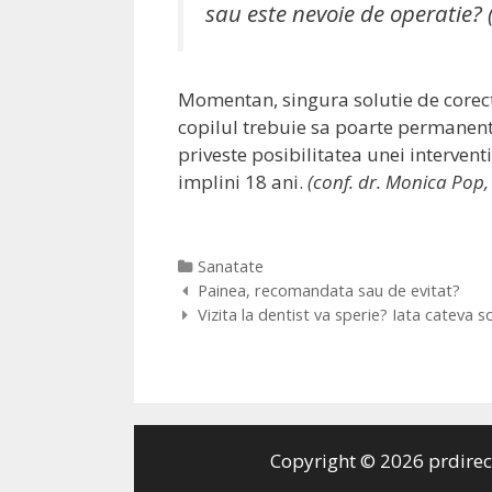
sau este nevoie de operatie? (
Momentan, singura solutie de corectie
copilul trebuie sa poarte permanent 
priveste posibilitatea unei intervent
implini 18 ani.
(conf. dr. Monica Pop,
Categorii
Sanatate
Navigare
Painea, recomandata sau de evitat?
postare
Vizita la dentist va sperie? Iata cateva 
Copyright © 2026
prdirec