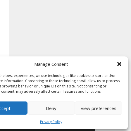
Manage Consent
the best experiences, we use technologies like cookies to store and/or
ce information. Consenting to these technologies will allow us to process
s browsing behavior or unique IDs on this site. Not consenting or
 consent, may adversely affect certain features and functions.
ccept
Deny
View preferences
rmeni si conditii
·
Privacy Policy
Contact