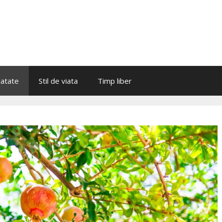
atate
Stil de viata
Timp liber