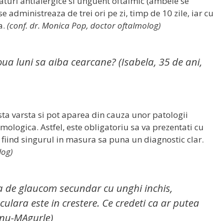
caturi antialergice si unguent oftalmic (ambele se
e administreaza de trei ori pe zi, timp de 10 zile, iar cu
a.
(conf. dr. Monica Pop, doctor oftalmolog)
ua luni sa aiba cearcane? (Isabela, 35 de ani,
ta varsta si pot aparea din cauza unor patologii
mologica. Astfel, este obligatoriu sa va prezentati cu
 fiind singurul in masura sa puna un diagnostic clar.
log)
a de glaucom secundar cu unghi inchis,
ulara este in crestere. Ce credeti ca ar putea
urnu-MAgurle)