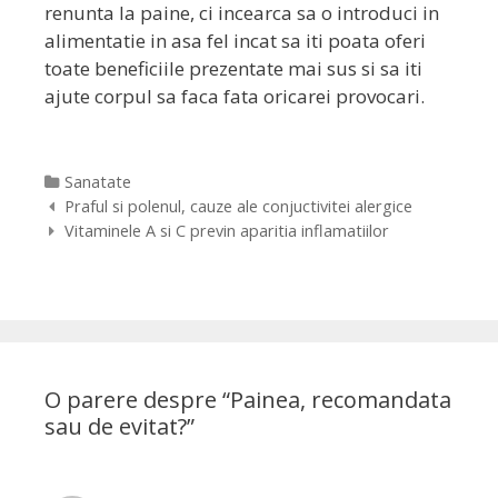
renunta la paine, ci incearca sa o introduci in
alimentatie in asa fel incat sa iti poata oferi
toate beneficiile prezentate mai sus si sa iti
ajute corpul sa faca fata oricarei provocari.
Categorii
Sanatate
Navigare
Praful si polenul, cauze ale conjuctivitei alergice
postare
Vitaminele A si C previn aparitia inflamatiilor
O parere despre “
Painea, recomandata
sau de evitat?
”