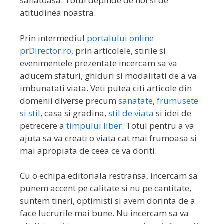
sanatoasa. Totul depinde de noi si de
atitudinea noastra.
Prin intermediul
portalului online
prDirector.ro
, prin articolele, stirile si
evenimentele prezentate incercam sa va
aducem sfaturi, ghiduri si modalitati de a va
imbunatati viata. Veti putea citi articole din
domenii diverse precum
sanatate
,
frumusete
si stil
, casa si gradina,
stil de viata
si idei de
petrecere a
timpului liber
. Totul pentru a va
ajuta sa va creati o viata cat mai frumoasa si
mai apropiata de ceea ce va doriti.
Cu o echipa editoriala restransa, incercam sa
punem accent pe calitate si nu pe cantitate,
suntem tineri, optimisti si avem dorinta de a
face lucrurile mai bune. Nu incercam sa va