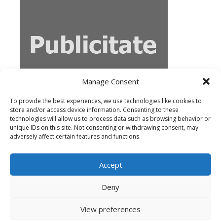
Manage Consent
To provide the best experiences, we use technologies like cookies to
store and/or access device information. Consenting to these
technologies will allow us to process data such as browsing behavior or
unique IDs on this site. Not consenting or withdrawing consent, may
adversely affect certain features and functions.
Accept
Deny
Copyright © 2026
prdirector.ro
· Acest website
View preferences
foloseste cookie-uri ·
Despre noi
·
Termeni si conditii
·