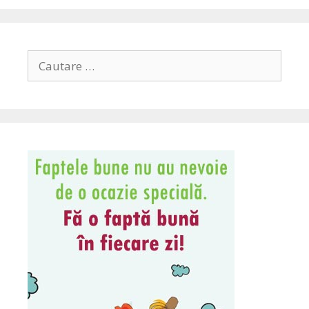
Search
for: