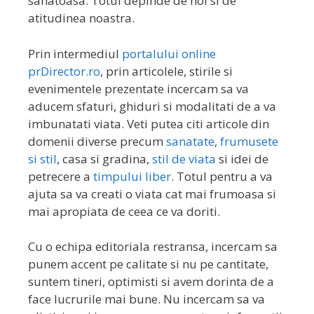
sanatoasa. Totul depinde de noi si de
atitudinea noastra.
Prin intermediul
portalului online
prDirector.ro
, prin articolele, stirile si
evenimentele prezentate incercam sa va
aducem sfaturi, ghiduri si modalitati de a va
imbunatati viata. Veti putea citi articole din
domenii diverse precum
sanatate
,
frumusete
si stil
, casa si gradina,
stil de viata
si idei de
petrecere a
timpului liber
. Totul pentru a va
ajuta sa va creati o viata cat mai frumoasa si
mai apropiata de ceea ce va doriti.
Cu o echipa editoriala restransa, incercam sa
punem accent pe calitate si nu pe cantitate,
suntem tineri, optimisti si avem dorinta de a
face lucrurile mai bune. Nu incercam sa va